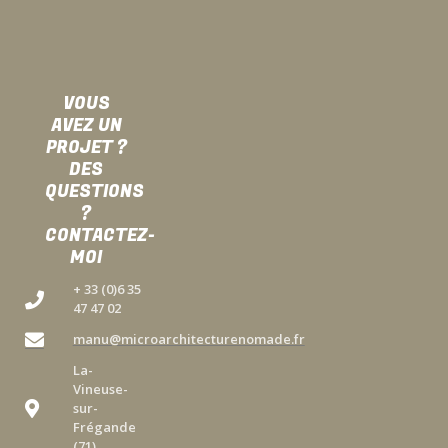
VOUS
AVEZ UN
PROJET ?
DES
QUESTIONS
?
CONTACTEZ-
MOI
+ 33 (0)6 35
47 47 02
manu@microarchitecturenomade.fr
La-
Vineuse-
sur-
Frégande
(71)