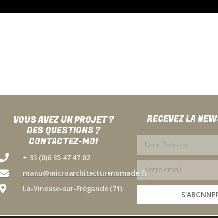
RECEVEZ LA NE
VOUS AVEZ UN PROJET ?
DES QUESTIONS ?
CONTACTEZ-MOI
+ 33 (0)6 35 47 47 02
manu@microarchitecturenomade.fr
La-Vineuse-sur-Frégande (71)
S'ABONNE