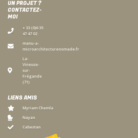
UN PROJET ?
CONTACTEZ-
MOI
+ 33 (0)6 35
47 47 02
manu-a-
microarchitecturenomade.fr
La-
Vineuse-
sur-
Frégande
(71)
LIENS AMIS
Myriam Chemla
Nayan
Cabestan