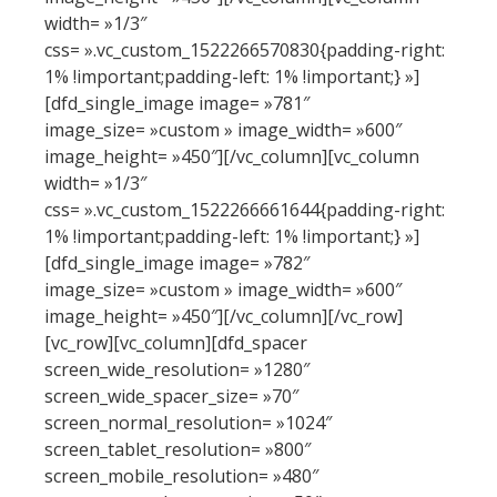
width= »1/3″
css= ».vc_custom_1522266570830{padding-right:
1% !important;padding-left: 1% !important;} »]
[dfd_single_image image= »781″
image_size= »custom » image_width= »600″
image_height= »450″][/vc_column][vc_column
width= »1/3″
css= ».vc_custom_1522266661644{padding-right:
1% !important;padding-left: 1% !important;} »]
[dfd_single_image image= »782″
image_size= »custom » image_width= »600″
image_height= »450″][/vc_column][/vc_row]
[vc_row][vc_column][dfd_spacer
screen_wide_resolution= »1280″
screen_wide_spacer_size= »70″
screen_normal_resolution= »1024″
screen_tablet_resolution= »800″
screen_mobile_resolution= »480″