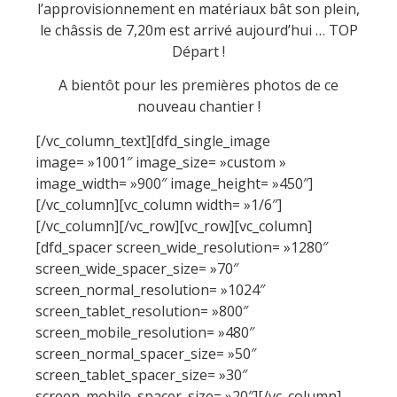
l’approvisionnement en matériaux bât son plein,
le châssis de 7,20m est arrivé aujourd’hui … TOP
Départ !
A bientôt pour les premières photos de ce
nouveau chantier !
[/vc_column_text][dfd_single_image
image= »1001″ image_size= »custom »
image_width= »900″ image_height= »450″]
[/vc_column][vc_column width= »1/6″]
[/vc_column][/vc_row][vc_row][vc_column]
[dfd_spacer screen_wide_resolution= »1280″
screen_wide_spacer_size= »70″
screen_normal_resolution= »1024″
screen_tablet_resolution= »800″
screen_mobile_resolution= »480″
screen_normal_spacer_size= »50″
screen_tablet_spacer_size= »30″
screen_mobile_spacer_size= »20″][/vc_column]