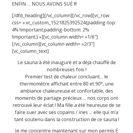
ENFIN … NOUS AVONS SUÉ !!!
[/dfd_heading][/vc_column][/vc_row][vc_row
css= ».vc_custom_1521825392524{padding-top:
4% !important;padding-bottom: 2%
!important;} »][vc_column width= »1/6″]
[/vc_column][vc_column width= »2/3″]
[vc_column_text]
Le sauna à été inauguré et a déjà chauffé de
nombreuses fois !
Premier test de chaleur concluant… le
thermomètre affichait entre 80 et 90°, une
ambiance chaleureuse et confortable, des
moments de partage précieux … nos corps ont
retrouvé leur éclat ! Ma fille a été heureuse de se
faire suer avec ses copains / ines … elle qui m’a
tant soutenu dans la construction de ce sauna !
Je me concentre maintenant sur mon permis E