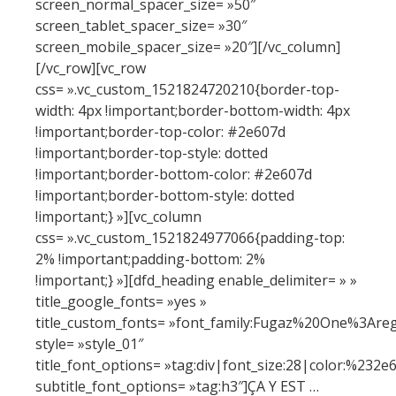
screen_normal_spacer_size= »50″
screen_tablet_spacer_size= »30″
screen_mobile_spacer_size= »20″][/vc_column]
[/vc_row][vc_row
css= ».vc_custom_1521824720210{border-top-
width: 4px !important;border-bottom-width: 4px
!important;border-top-color: #2e607d
!important;border-top-style: dotted
!important;border-bottom-color: #2e607d
!important;border-bottom-style: dotted
!important;} »][vc_column
css= ».vc_custom_1521824977066{padding-top:
2% !important;padding-bottom: 2%
!important;} »][dfd_heading enable_delimiter= » »
title_google_fonts= »yes »
title_custom_fonts= »font_family:Fugaz%20One%3Are
style= »style_01″
title_font_options= »tag:div|font_size:28|color:%232e
subtitle_font_options= »tag:h3″]ÇA Y EST …