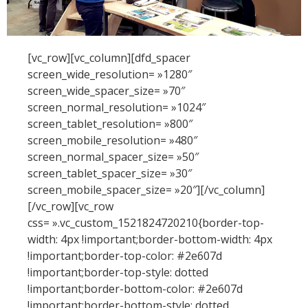
[vc_row][vc_column][dfd_spacer
screen_wide_resolution= »1280″
screen_wide_spacer_size= »70″
screen_normal_resolution= »1024″
screen_tablet_resolution= »800″
screen_mobile_resolution= »480″
screen_normal_spacer_size= »50″
screen_tablet_spacer_size= »30″
screen_mobile_spacer_size= »20″][/vc_column]
[/vc_row][vc_row
css= ».vc_custom_1521824720210{border-top-
width: 4px !important;border-bottom-width: 4px
!important;border-top-color: #2e607d
!important;border-top-style: dotted
!important;border-bottom-color: #2e607d
!important;border-bottom-style: dotted