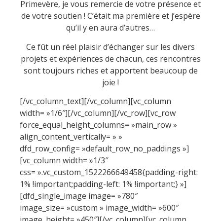
Primevère, je vous remercie de votre présence et
de votre soutien ! C’était ma première et j’espère
qu’il y en aura d’autres…
Ce fût un réel plaisir d’échanger sur les divers
projets et expériences de chacun, ces rencontres
sont toujours riches et apportent beaucoup de
joie !
[/vc_column_text][/vc_column][vc_column
width= »1/6″][/vc_column][/vc_row][vc_row
force_equal_height_columns= »main_row »
align_content_vertically= » »
dfd_row_config= »default_row_no_paddings »]
[vc_column width= »1/3″
css= ».vc_custom_1522266649458{padding-right:
1% !important;padding-left: 1% !important;} »]
[dfd_single_image image= »780″
image_size= »custom » image_width= »600″
image_height= »450″][/vc_column][vc_column