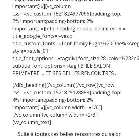
!important;} »][vc_column
css= ».vc_custom_1521824977066{padding-top:
2% !important;padding-bottom: 2%
!important;} »][dfd_heading enable_delimiter= » »
title_google_fonts= »yes »
title_custom_fonts= »font_family:Fugaz%20One%3Are
style= »style_01″
title_font_options= »tag:div|font_size:28|color:%232e
subtitle_font_options= »tag:h3″]LE SALON
PRIMEVÈRE … ET SES BELLES RENCONTRES …
[/dfd_heading][/vc_column][/vc_row][vc_row
css= ».vc_custom_1521825128888{padding-top:
4% !important;padding-bottom: 2%
!important;} »][vc_column width= »1/6″]
[/vc_column][vc_column width= »2/3″]
[vc_column_text]
Suite à toutes ces belles rencontres du salon