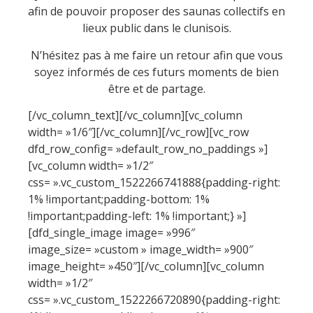
afin de pouvoir proposer des saunas collectifs en
lieux public dans le clunisois.
N’hésitez pas à me faire un retour afin que vous
soyez informés de ces futurs moments de bien
être et de partage.
[/vc_column_text][/vc_column][vc_column
width= »1/6″][/vc_column][/vc_row][vc_row
dfd_row_config= »default_row_no_paddings »]
[vc_column width= »1/2″
css= ».vc_custom_1522266741888{padding-right:
1% !important;padding-bottom: 1%
!important;padding-left: 1% !important;} »]
[dfd_single_image image= »996″
image_size= »custom » image_width= »900″
image_height= »450″][/vc_column][vc_column
width= »1/2″
css= ».vc_custom_1522266720890{padding-right: