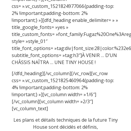
css= ».vc_custom_1521824977066{padding-top:
2% !important;padding-bottom: 2%
!important;} »][dfd_heading enable_delimiter= » »
title_google_fonts= »yes »
title_custom_fonts= »font_family:Fugaz%20One%3Are
style= »style_01″
title_font_options= »tag:div|font_size:28|color:%232e
subtitle_font_options= »tag:h3″]À VENIR … D’UN
CHÂSSIS NAÎTRA … UNE TINY HOUSE !
[/dfd_heading][/vc_column][/vc_row][vc_row
css= ».vc_custom_1521825460964{padding-top:
4% !important;padding-bottom: 2%
!important;} »][vc_column width= »1/6″]
[/vc_column][vc_column width= »2/3″]
[vc_column_text]
Les plans et détails techniques de la future Tiny
House sont décidés et définis,