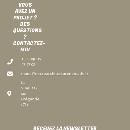
VOUS
AVEZ UN
PROJET ?
DES
QUESTIONS
?
CONTACTEZ-
MOI
+ 33 (0)6 35
47 47 02
manu@microarchitecturenomade.fr
La-
Vineuse-
sur-
Frégande
(71)
RECEVEZ LA NEWSLETTER