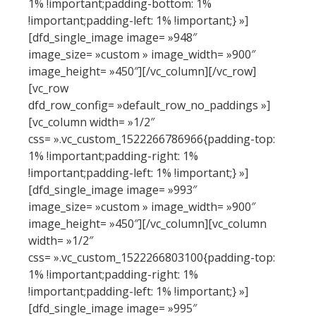
1% !important;padding-bottom: 1%
!important;padding-left: 1% !important;} »]
[dfd_single_image image= »948″
image_size= »custom » image_width= »900″
image_height= »450″][/vc_column][/vc_row]
[vc_row
dfd_row_config= »default_row_no_paddings »]
[vc_column width= »1/2″
css= ».vc_custom_1522266786966{padding-top:
1% !important;padding-right: 1%
!important;padding-left: 1% !important;} »]
[dfd_single_image image= »993″
image_size= »custom » image_width= »900″
image_height= »450″][/vc_column][vc_column
width= »1/2″
css= ».vc_custom_1522266803100{padding-top:
1% !important;padding-right: 1%
!important;padding-left: 1% !important;} »]
[dfd_single_image image= »995″