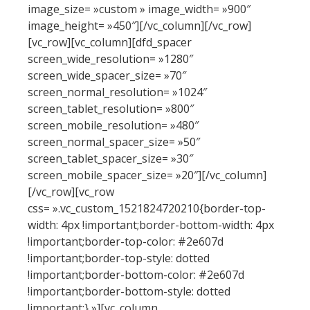
image_size= »custom » image_width= »900″
image_height= »450″][/vc_column][/vc_row]
[vc_row][vc_column][dfd_spacer
screen_wide_resolution= »1280″
screen_wide_spacer_size= »70″
screen_normal_resolution= »1024″
screen_tablet_resolution= »800″
screen_mobile_resolution= »480″
screen_normal_spacer_size= »50″
screen_tablet_spacer_size= »30″
screen_mobile_spacer_size= »20″][/vc_column]
[/vc_row][vc_row
css= ».vc_custom_1521824720210{border-top-
width: 4px !important;border-bottom-width: 4px
!important;border-top-color: #2e607d
!important;border-top-style: dotted
!important;border-bottom-color: #2e607d
!important;border-bottom-style: dotted
!important;} »][vc_column